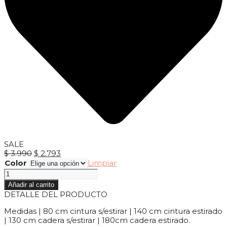
SALE
El
El
$
3.990
$
2.793
precio
precio
Color
Limpiar
original
actual
Pantalón
era:
es:
Bruna
Añadir al carrito
$ 3.990.
$ 2.793.
cantidad
DETALLE DEL PRODUCTO
Medidas | 80 cm cintura s/estirar | 140 cm cintura estirado
| 130 cm cadera s/estirar | 180cm cadera estirado.