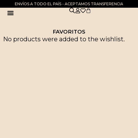
ENVÍOS A TODO EL PAÍS - ACEPTAMOS TRANSFERENCIA
DIA DE LA MADRE
FAVORITOS
No products were added to the wishlist.