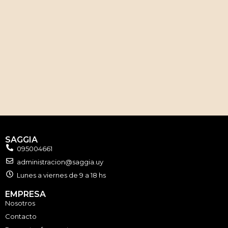
SAGGIA
095004661
administracion@saggia.uy
Lunes a viernes de 9 a 18 hs
EMPRESA
Nosotros
Contacto