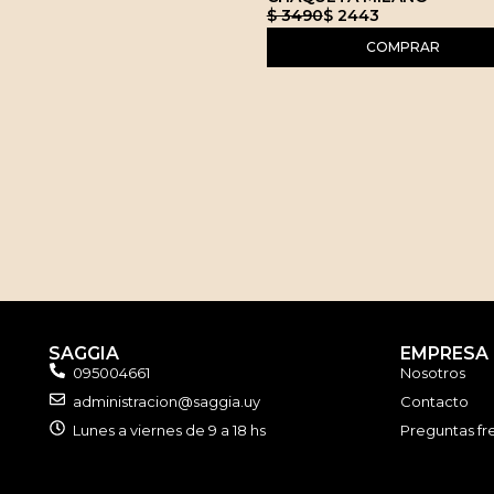
$ 3490
$ 2443
COMPRAR
SAGGIA
EMPRESA
095004661
Nosotros
administracion@saggia.uy
Contacto
Lunes a viernes de 9 a 18 hs
Preguntas fr