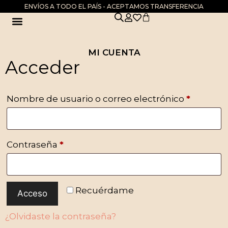
ENVÍOS A TODO EL PAÍS - ACEPTAMOS TRANSFERENCIA
DIA DE LA MADRE
MI CUENTA
Acceder
Nombre de usuario o correo electrónico
*
Contraseña
*
Recuérdame
Acceso
¿Olvidaste la contraseña?