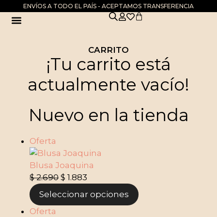
ENVÍOS A TODO EL PAÍS - ACEPTAMOS TRANSFERENCIA
DIA DE LA MADRE
CARRITO
¡Tu carrito está
actualmente vacío!
Nuevo en la tienda
Oferta
Blusa Joaquina
$
2.690
$
1.883
Seleccionar opciones
Oferta