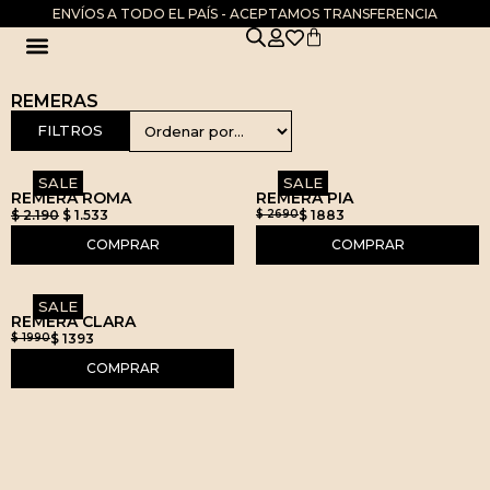
ENVÍOS A TODO EL PAÍS - ACEPTAMOS TRANSFERENCIA
DIA DE LA MADRE
REMERAS
FILTROS
SALE
SALE
REMERA ROMA
REMERA PIA
$
2.190
$
1.533
$ 2690
$ 1883
COMPRAR
COMPRAR
SALE
REMERA CLARA
$ 1990
$ 1393
COMPRAR