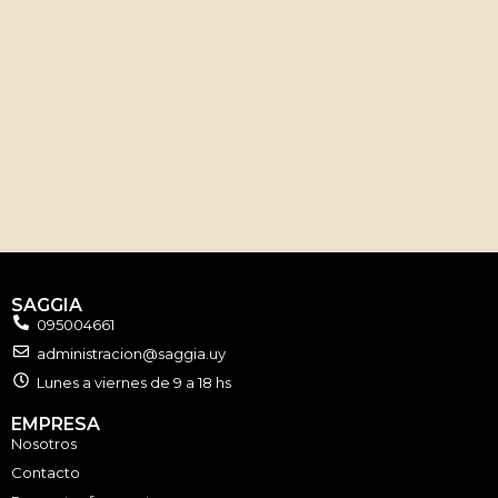
SAGGIA
095004661
administracion@saggia.uy
Lunes a viernes de 9 a 18 hs
EMPRESA
Nosotros
Contacto